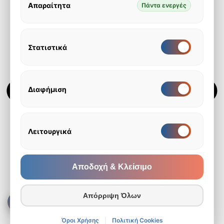
Απαραίτητα
Πάντα ενεργές
Στατιστικά
Ενεργοποίηση
Διακόπτης
για
για
Στατιστικά
Στατιστικά,
τρέχουσα
κατάσταση:
Διαφήμιση
Ενεργοποίηση
Διακόπτης
Ενεργοποιημένος
για
για
Διαφήμιση
Διαφήμιση,
τρέχουσα
κατάσταση:
Λειτουργικά
Ενεργοποίηση
Διακόπτης
Ενεργοποιημένος
για
για
Λειτουργικά
Λειτουργικά,
τρέχουσα
Αποδοχή & Κλείσιμο
κατάσταση:
Ενεργοποιημένος
Απόρριψη Όλων
Όροι Χρήσης
|
Πολιτική Cookies