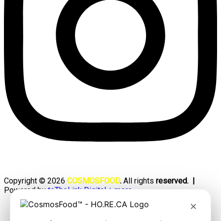
Copyright © 2026
COSMOSFOOD
.
All rights
reserved. |
Powered by
toTheLink Digital + more
×