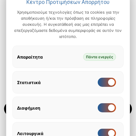
Κέντρο Προτιμήσεων Απορρήτου
Χρησιμοποιούμε τεχνολογίες όπως τα cookies για την
αποθήκευση ή/και την πρόσβαση σε πληροφορίες
συσκευής. Η συγκατάθεσή σας μας επιτρέπει να
επεξεργαζόμαστε δεδομένα συμπεριφοράς σε αυτόν τον
ιστότοπο.
Απαραίτητα
Πάντα ενεργές
Στατιστικά
Ενεργοποίηση
Διακόπτης
για
για
Στατιστικά
Στατιστικά,
τρέχουσα
κατάσταση:
Διαφήμιση
Ενεργοποίηση
Διακόπτης
Ενεργοποιημένος
για
για
Διαφήμιση
Διαφήμιση,
τρέχουσα
κατάσταση:
Λειτουργικά
Ενεργοποίηση
Διακόπτης
Ενεργοποιημένος