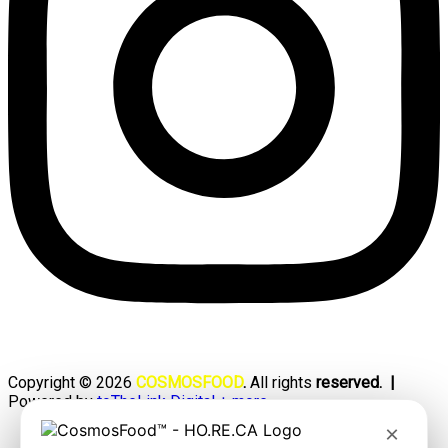
Copyright © 2026
COSMOSFOOD
.
All rights
reserved. |
Powered by
toTheLink Digital + more
×