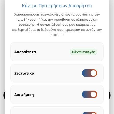
Κέντρο Προτιμήσεων Απορρήτου
Χρησιμοποιούμε τεχνολογίες όπως τα cookies για την
αποθήκευση ή/και την πρόσβαση σε πληροφορίες
συσκευής. Η συγκατάθεσή σας μας επιτρέπει να
επεξεργαζόμαστε δεδομένα συμπεριφοράς σε αυτόν τον
ιστότοπο.
Απαραίτητα
Πάντα ενεργές
Στατιστικά
Ενεργοποίηση
Διακόπτης
για
για
Στατιστικά
Στατιστικά,
τρέχουσα
κατάσταση:
Διαφήμιση
Ενεργοποίηση
Διακόπτης
Ενεργοποιημένος
για
για
Διαφήμιση
Διαφήμιση,
τρέχουσα
κατάσταση: